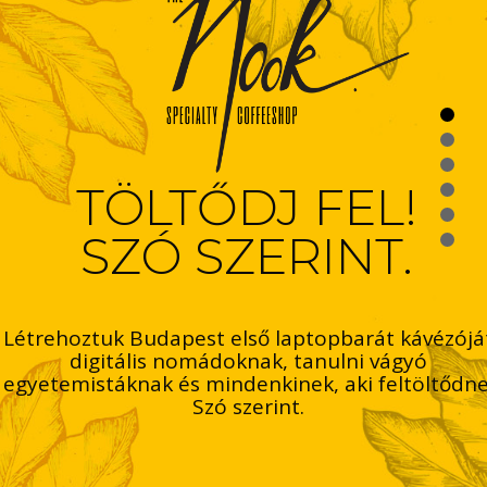
TÖLTŐDJ FEL!
SZÓ SZERINT.
Létrehoztuk Budapest első laptopbarát kávézójá
digitális nomádoknak, tanulni vágyó
egyetemistáknak és mindenkinek, aki feltöltődne
Szó szerint.