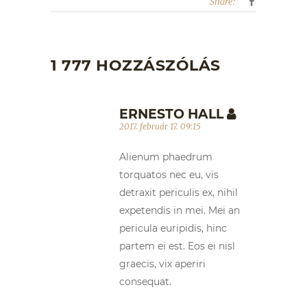
Share:
1 777 HOZZÁSZÓLÁS
ERNESTO HALL
2017. február 17. 09:15
Alienum phaedrum
torquatos nec eu, vis
detraxit periculis ex, nihil
expetendis in mei. Mei an
pericula euripidis, hinc
partem ei est. Eos ei nisl
graecis, vix aperiri
consequat.