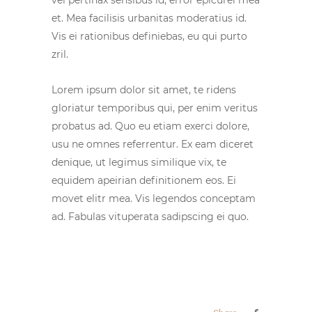
vel pertinax sensibus id, error epicurei mea
et. Mea facilisis urbanitas moderatius id.
Vis ei rationibus definiebas, eu qui purto
zril.
Lorem ipsum dolor sit amet, te ridens
gloriatur temporibus qui, per enim veritus
probatus ad. Quo eu etiam exerci dolore,
usu ne omnes referrentur. Ex eam diceret
denique, ut legimus similique vix, te
equidem apeirian definitionem eos. Ei
movet elitr mea. Vis legendos conceptam
ad. Fabulas vituperata sadipscing ei quo.