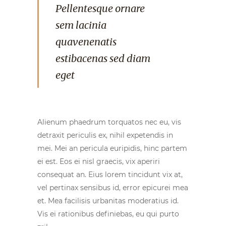
Pellentesque ornare
sem lacinia
quavenenatis
estibacenas sed diam
eget
Alienum phaedrum torquatos nec eu, vis
detraxit periculis ex, nihil expetendis in
mei. Mei an pericula euripidis, hinc partem
ei est. Eos ei nisl graecis, vix aperiri
consequat an. Eius lorem tincidunt vix at,
vel pertinax sensibus id, error epicurei mea
et. Mea facilisis urbanitas moderatius id.
Vis ei rationibus definiebas, eu qui purto