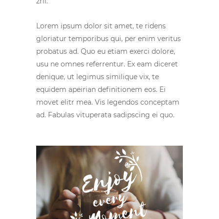
zril.
Lorem ipsum dolor sit amet, te ridens
gloriatur temporibus qui, per enim veritus
probatus ad. Quo eu etiam exerci dolore,
usu ne omnes referrentur. Ex eam diceret
denique, ut legimus similique vix, te
equidem apeirian definitionem eos. Ei
movet elitr mea. Vis legendos conceptam
ad. Fabulas vituperata sadipscing ei quo.