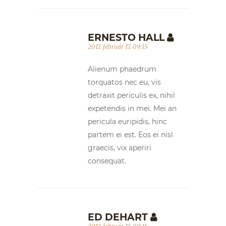
ERNESTO HALL
2017. február 17. 09:15
Alienum phaedrum
torquatos nec eu, vis
detraxit periculis ex, nihil
expetendis in mei. Mei an
pericula euripidis, hinc
partem ei est. Eos ei nisl
graecis, vix aperiri
consequat.
ED DEHART