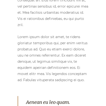
consequat an. Eius lorem tincidunt vix at,
vel pertinax sensibus id, error epicurei mea
et. Mea facilisis urbanitas moderatius id.
Vis ei rationibus definiebas, eu qui purto
zril.
Lorem ipsum dolor sit amet, te ridens
gloriatur temporibus qui, per enim veritus
probatus ad. Quo eu etiam exerci dolore,
usu ne omnes referrentur. Ex eam diceret
denique, ut legimus similique vix, te
equidem apeirian definitionem eos. Ei
movet elitr mea. Vis legendos conceptam
ad. Fabulas vituperata sadipscing ei quo.
Aenean eu leo quam.