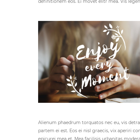
definitionem eos. Ei movet elitr mea. Vis leg
Alienum phaedrum torquatos nec eu, vis detraxit
partem ei est. Eos ei nisl graecis, vix aperiri c
epicurei mea et. Mea facilisis urbanitas moderati