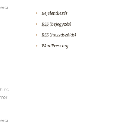
erci
Bejelentkezés
RSS
(bejegyzés)
RSS
(hozzászólás)
WordPress.org
 hinc
rror
erci