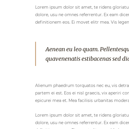
Lorem ipsum dolor sit amet, te ridens gloriat
dolore, usu ne omnes referrentur. Ex eam dicer
definitionem eos. Ei movet elitr mea. Vis leg
Aenean eu leo quam. Pellentesqu
quavenenatis estibacenas sed di
Alienum phaedrum torquatos nec eu, vis detraxit
partem ei est. Eos ei nisl graecis, vix aperiri c
epicurei mea et. Mea facilisis urbanitas moderati
Lorem ipsum dolor sit amet, te ridens gloriat
dolore, usu ne omnes referrentur. Ex eam dicer