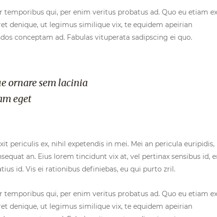
ur temporibus qui, per enim veritus probatus ad. Quo eu etiam ex
et denique, ut legimus similique vix, te equidem apeirian
endos conceptam ad. Fabulas vituperata sadipscing ei quo.
e ornare sem lacinia
am eget
 periculis ex, nihil expetendis in mei. Mei an pericula euripidis,
onsequat an. Eius lorem tincidunt vix at, vel pertinax sensibus id, e
us id. Vis ei rationibus definiebas, eu qui purto zril.
ur temporibus qui, per enim veritus probatus ad. Quo eu etiam ex
et denique, ut legimus similique vix, te equidem apeirian