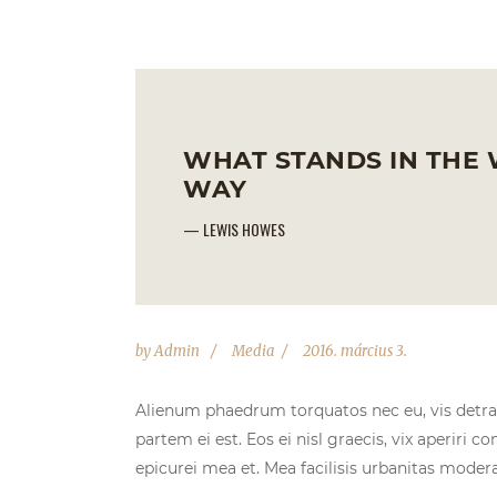
WHAT STANDS IN THE
WAY
— LEWIS HOWES
by
Admin
Media
2016. március 3.
Alienum phaedrum torquatos nec eu, vis detraxit
partem ei est. Eos ei nisl graecis, vix aperiri c
epicurei mea et. Mea facilisis urbanitas moderati