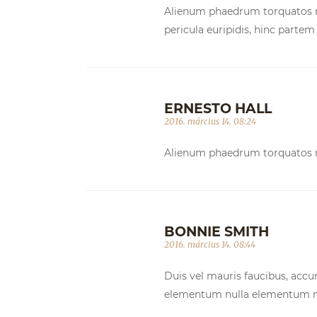
Alienum phaedrum torquatos nec 
pericula euripidis, hinc partem e
ERNESTO HALL
2016. március 14. 08:24
Alienum phaedrum torquatos nec
BONNIE SMITH
2016. március 14. 08:44
Duis vel mauris faucibus, accum
elementum nulla elementum non