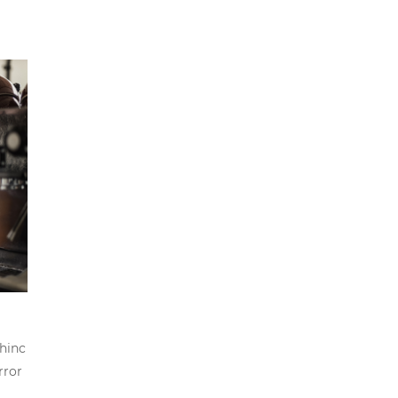
 hinc
rror