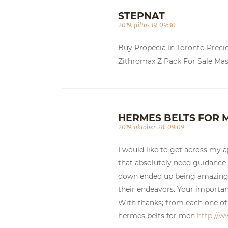
STEPNAT
2019. július 19. 09:30
Buy Propecia In Toronto Preci
Zithromax Z Pack For Sale Mast
HERMES BELTS FOR 
2019. október 28. 09:09
I would like to get across my a
that absolutely need guidance
down ended up being amazingl
their endeavors. Your importa
With thanks; from each one of 
hermes belts for men
http://w