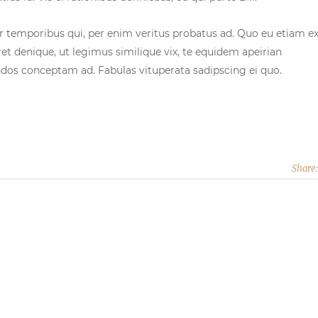
ur temporibus qui, per enim veritus probatus ad. Quo eu etiam ex
et denique, ut legimus similique vix, te equidem apeirian
endos conceptam ad. Fabulas vituperata sadipscing ei quo.
Share: