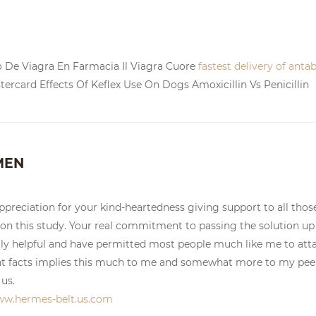
o De Viagra En Farmacia Il Viagra Cuore
fastest delivery of anta
ercard Effects Of Keflex Use On Dogs Amoxicillin Vs Penicillin
MEN
ppreciation for your kind-heartedness giving support to all thos
 on this study. Your real commitment to passing the solution up
y helpful and have permitted most people much like me to att
nt facts implies this much to me and somewhat more to my pee
us.
ww.hermes-belt.us.com