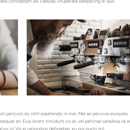
endos conceptam ad. Fabulas vituperata sadipscing ei quo.
 periculis ex, nihil expetendis in mei. Mei an pericula euripidis,
onsequat an. Eius lorem tincidunt vix at, vel pertinax sensibus id, e
us id. Vis ei rationibus definiebas, eu qui purto zril.